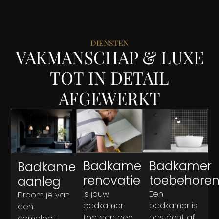
DIENSTEN
VAKMANSCHAP & LUXE
TOT IN DETAIL
AFGEWERKT
Badkamer
Badkamer
Badkamer
renovatie
toebehore
aanleg
Is jouw
Een
Droom je van
badkamer
badkamer is
een
toe aan een
pas écht af
compleet