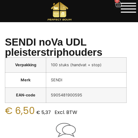
0
SENDI noVa UDL
pleisterstriphouders
Verpakking
100 stuks (handvat + stop)
Merk
SENDI
EAN-code
5905481900595
€
6,50
Excl. BTW
€
5,37