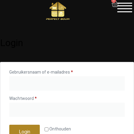
0
Login
Gebruikersnaam of e-mailadres
*
Wachtwoord
*
Onthouden
Login