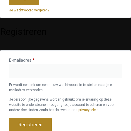
Je wachtwoord vergeten?
Registreren
E-mailadres
*
Er wordt een link om een nieuw wachtwoord in te stellen naar je e-
mailadres verzonden.
Je persoonlijke gegevens worden gebruikt om je ervaring op deze
website te ondersteunen, toegang tot je account te beheren en voor
andere doeleinden zoals beschreven in ons
privacybeleid
.
Registreren